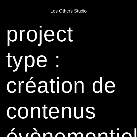
Les Others Studio
project
type :
création de
contenus
évènementie