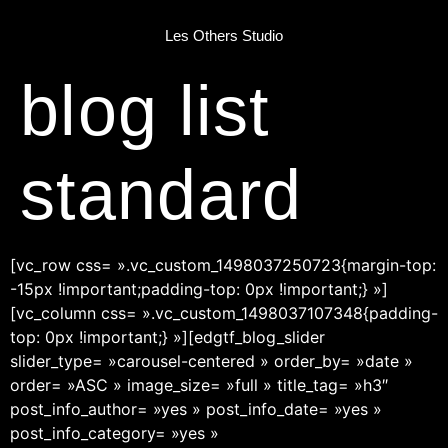
Les Others Studio
blog list
standard
[vc_row css= ».vc_custom_1498037250723{margin-top:
-15px !important;padding-top: 0px !important;} »]
[vc_column css= ».vc_custom_1498037107348{padding-
top: 0px !important;} »][edgtf_blog_slider
slider_type= »carousel-centered » order_by= »date »
order= »ASC » image_size= »full » title_tag= »h3″
post_info_author= »yes » post_info_date= »yes »
post_info_category= »yes »