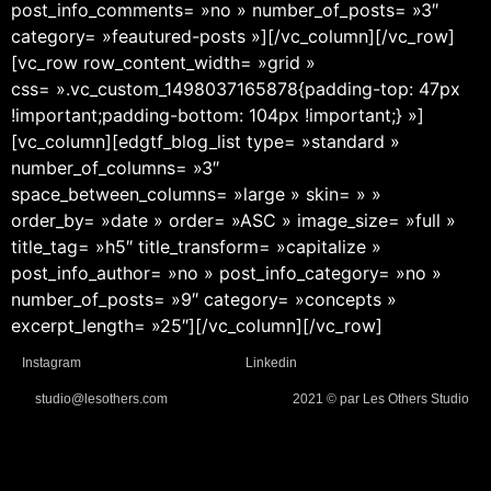
post_info_comments= »no » number_of_posts= »3″
category= »feautured-posts »][/vc_column][/vc_row]
[vc_row row_content_width= »grid »
css= ».vc_custom_1498037165878{padding-top: 47px
!important;padding-bottom: 104px !important;} »]
[vc_column][edgtf_blog_list type= »standard »
number_of_columns= »3″
space_between_columns= »large » skin= » »
order_by= »date » order= »ASC » image_size= »full »
title_tag= »h5″ title_transform= »capitalize »
post_info_author= »no » post_info_category= »no »
number_of_posts= »9″ category= »concepts »
excerpt_length= »25″][/vc_column][/vc_row]
Instagram
Linkedin
studio@lesothers.com
2021 © par Les Others Studio